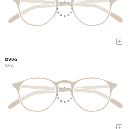
+
Ovvo
6072
+