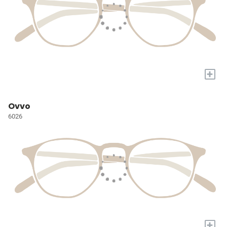
+
Ovvo
6026
+