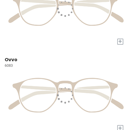
+
Ovvo
6083
+