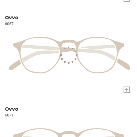
Ovvo
6067
+
Ovvo
6071