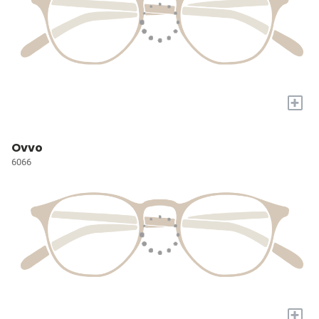
+
Ovvo
6066
+