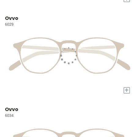
Ovvo
6029
+
Ovvo
6034