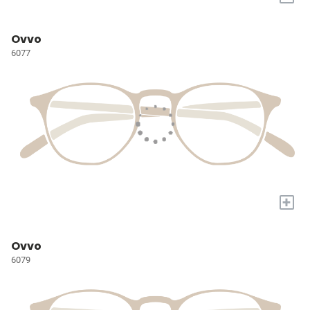
Ovvo
6077
+
Ovvo
6079