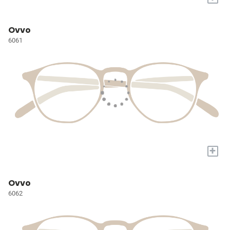
Ovvo
6061
+
Ovvo
6062