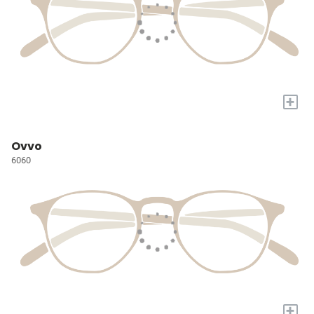
+
Ovvo
6060
+