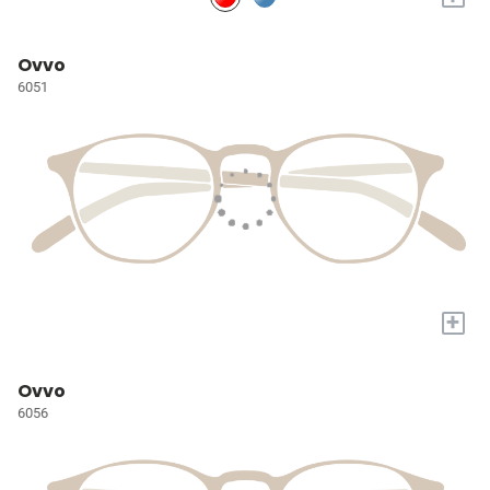
Ovvo
6051
+
Ovvo
6056