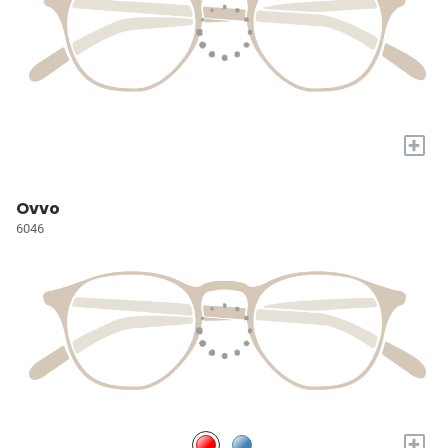
+
Ovvo
6046
+