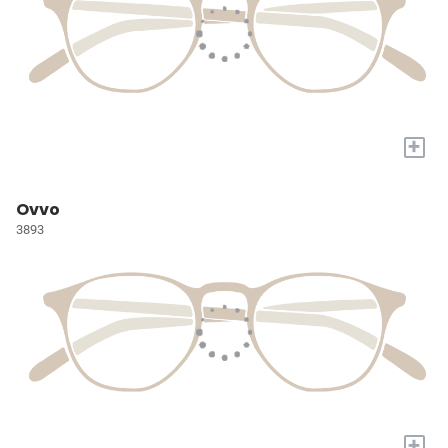
+
Ovvo
3893
+