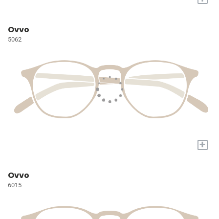
Ovvo
5062
+
Ovvo
6015